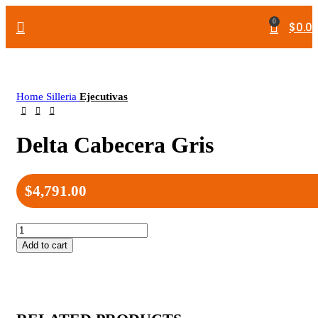
0
$
0.0
Home
Silleria
Ejecutivas
Delta Cabecera Gris
$
4,791.00
Add to cart