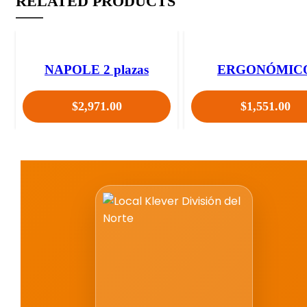
RELATED PRODUCTS
SOLD OU
T
NAPOLE 2 plazas
ERGONÓMIC
$
2,971.00
$
1,551.00