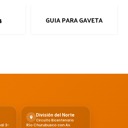
4
GUIA PARA GAVETA
División del Norte
Circuito Bicentenario
al 3-
Río Churubusco con Av.