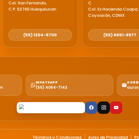
Col. San Fernando,
C
C.P. 52765 Huixquilucan
Col. Ex Hacienda Coapa,
Coyoacán, CDMX
(55) 1204-5700
(55) 6651-8977
WHATSAPP
CORR
pm
(55) 4054-7143
auro
Términos y Condiciones
Aviso de Privacidad
Pa