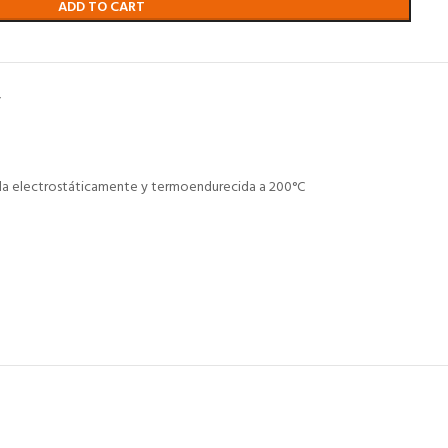
ADD TO CART
Y
icada electrostáticamente y termoendurecida a 200°C