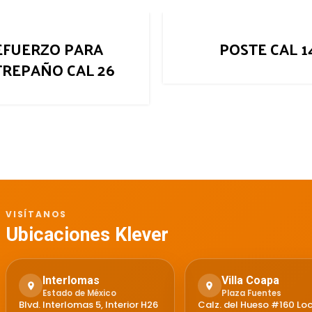
EFUERZO PARA
POSTE CAL 1
REPAÑO CAL 26
VISÍTANOS
Ubicaciones Klever
Interlomas
Villa Coapa
Estado de México
Plaza Fuentes
Blvd. Interlomas 5, Interior H26
Calz. del Hueso #160 Loc