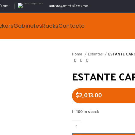
00 pm
aurora@metalicos.mx
ckers
Gabinetes
Racks
Contacto
Home
Estantes
ESTANTE CARG
ESTANTE CAR
$
2,013.00
100 in stock