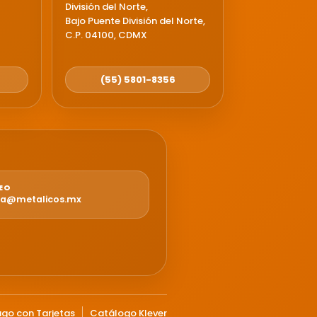
División del Norte,
Bajo Puente División del Norte,
C.P. 04100, CDMX
(55) 5801-8356
EO
ra@metalicos.mx
go con Tarjetas
Catálogo Klever