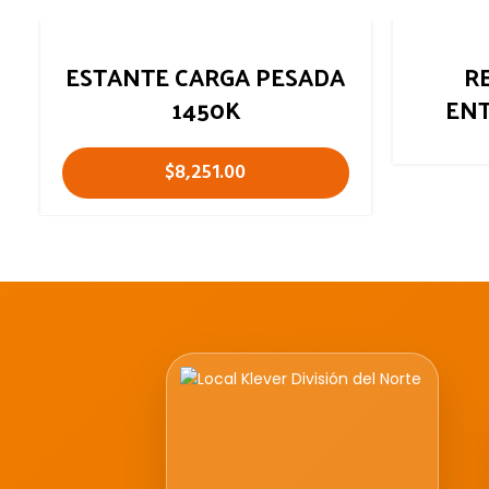
ESTANTE CARGA PESADA
R
1450K
ENT
$
8,251.00