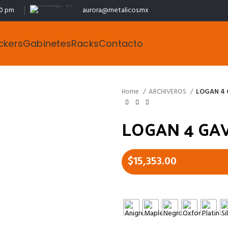
00 pm
aurora@metalicos.mx
ckers
Gabinetes
Racks
Contacto
Home
ARCHIVEROS
LOGAN 4 
LOGAN 4 GA
$
15,353.00
MELAMINA