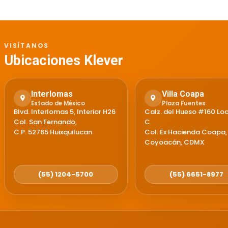
VISÍTANOS
Ubicaciones Klever
Interlomas
Villa Coapa
Estado de México
Plaza Fuentes
Blvd. Interlomas 5, Interior H26
Calz. del Hueso #160 Loc
Col. San Fernando,
C
C.P. 52765 Huixquilucan
Col. Ex Hacienda Coapa,
Coyoacán, CDMX
(55) 1204-5700
(55) 6651-8977