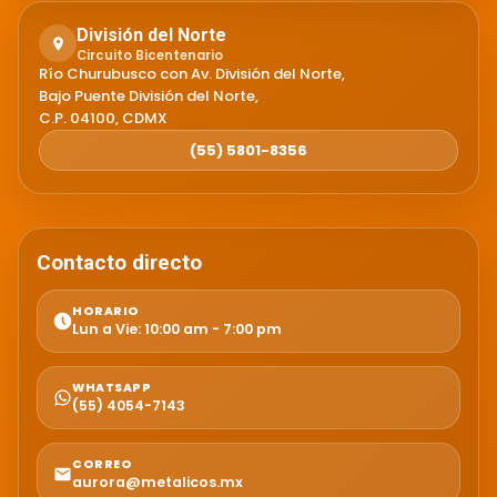
División del Norte
Circuito Bicentenario
Río Churubusco con Av. División del Norte,
Bajo Puente División del Norte,
C.P. 04100, CDMX
(55) 5801-8356
Contacto directo
HORARIO
Lun a Vie: 10:00 am - 7:00 pm
WHATSAPP
(55) 4054-7143
CORREO
aurora@metalicos.mx