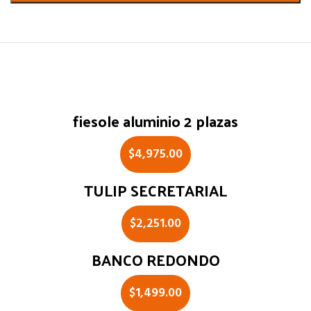
Related products
fiesole aluminio 2 plazas
$
4,975.00
TULIP SECRETARIAL
$
2,251.00
BANCO REDONDO
$
1,499.00