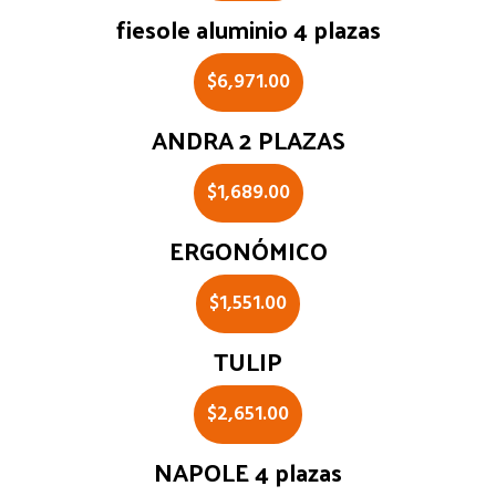
fiesole aluminio 4 plazas
$
6,971.00
ANDRA 2 PLAZAS
$
1,689.00
ERGONÓMICO
$
1,551.00
TULIP
$
2,651.00
NAPOLE 4 plazas