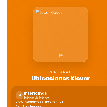
VISÍTANOS
Ubicaciones Klever
Interlomas
Estado de México
Blvd. Interlomas 5, Interior H26
Col. San Fernando,