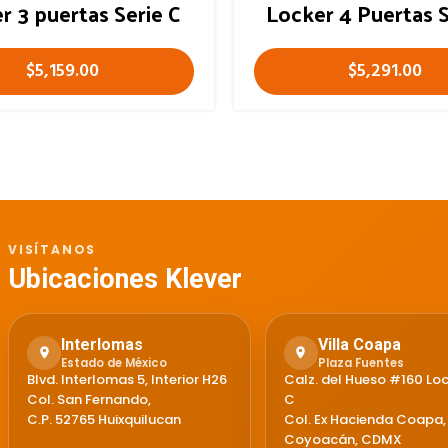
r 3 puertas Serie C
Locker 4 Puertas S
$
5,159.00
$
5,291.00
VISÍTANOS
Ubicaciones Klever
Interlomas
Villa Coapa
Estado de México
Plaza Fuentes
Blvd. Interlomas 5, Interior H26
Calz. del Hueso #160 Loc
Col. San Fernando,
C
C.P. 52765 Huixquilucan
Col. Ex Hacienda Coapa,
Coyoacán, CDMX