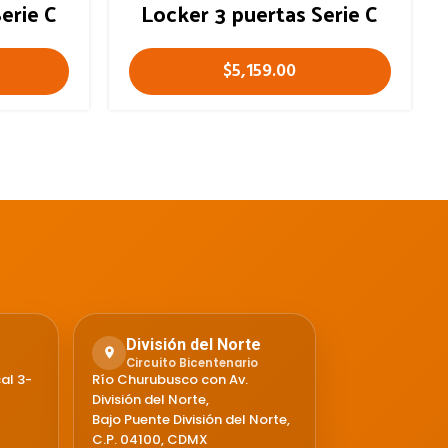
erie C
Locker 3 puertas Serie C
$
5,159.00
División del Norte
Circuito Bicentenario
al 3-
Río Churubusco con Av.
División del Norte,
Bajo Puente División del Norte,
C.P. 04100, CDMX