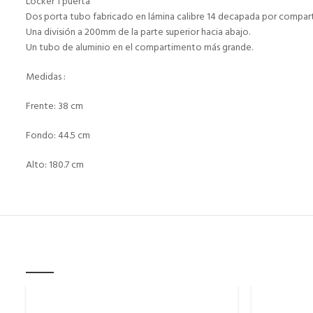
Locker 1 puerta
Dos porta tubo fabricado en lámina calibre 14 decapada por compar
Una división a 200mm de la parte superior hacia abajo.
Un tubo de aluminio en el compartimento más grande.
Medidas :
Frente: 38 cm
Fondo: 44.5 cm
Alto: 180.7 cm
RELATED PRODUCTS