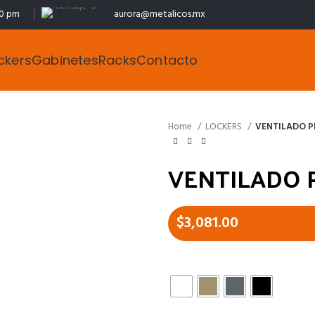
00 pm
aurora@metalicos.mx
ckers
Gabinetes
Racks
Contacto
Home
LOCKERS
VENTILADO P
VENTILADO 
$
3,081.00
ACABADOS