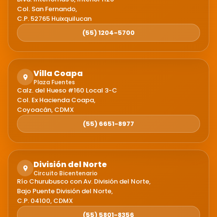
Col. San Fernando,
C.P. 52765 Huixquilucan
(55) 1204-5700
Villa Coapa
Plaza Fuentes
Calz. del Hueso #160 Local 3-C
Col. Ex Hacienda Coapa,
Coyoacán, CDMX
(55) 6651-8977
División del Norte
Circuito Bicentenario
Río Churubusco con Av. División del Norte,
Bajo Puente División del Norte,
C.P. 04100, CDMX
(55) 5801-8356